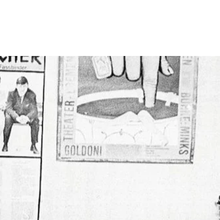
inder
NDERPLATZ
RAFAMORATA.COM
FA