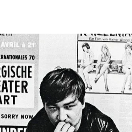
er Werner Fassb
FASSBINDER
ACERCA DE
FASSBI