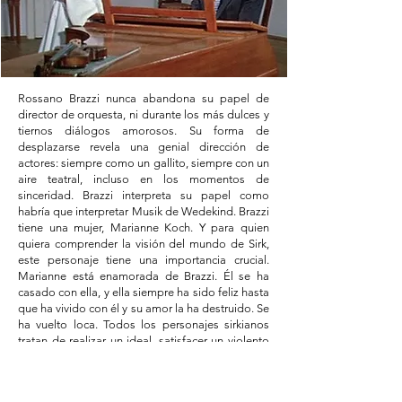
Rossano Brazzi nunca abandona su papel de
director de orquesta, ni durante los más dulces y
tiernos diálogos amorosos. Su forma de
desplazarse revela una genial dirección de
actores: siempre como un gallito, siempre con un
aire teatral, incluso en los momentos de
sinceridad. Brazzi interpreta su papel como
habría que interpretar Musik de Wedekind. Brazzi
tiene una mujer, Marianne Koch. Y para quien
quiera comprender la visión del mundo de Sirk,
este personaje tiene una importancia crucial.
Marianne está enamorada de Brazzi. Él se ha
casado con ella, y ella siempre ha sido feliz hasta
que ha vivido con él y su amor la ha destruido. Se
ha vuelto loca. Todos los personajes sirkianos
tratan de realizar un ideal, satisfacer un violento
deseo. El que obtiene todo lo que desea es
destruido. ¿Esto significa que en nuestra
sociedad sólo son aceptadas las personas que