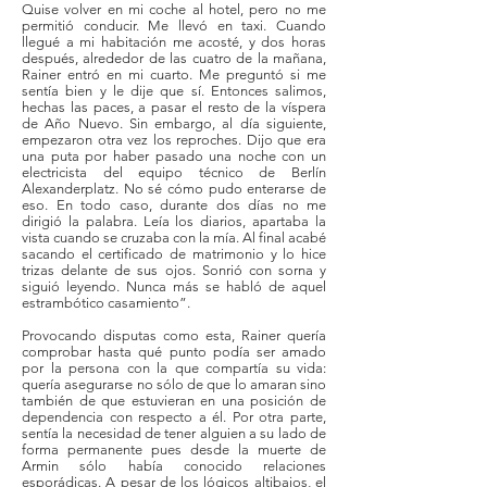
Quise volver en mi coche al hotel, pero no me
permitió conducir. Me llevó en taxi. Cuando
llegué a mi habitación me acosté, y dos horas
después, alrededor de las cuatro de la mañana,
Rainer entró en mi cuarto. Me preguntó si me
sentía bien y le dije que sí. Entonces salimos,
hechas las paces, a pasar el resto de la víspera
de Año Nuevo. Sin embargo, al día siguiente,
empezaron otra vez los reproches. Dijo que era
una puta por haber pasado una noche con un
electricista del equipo técnico de Berlín
Alexanderplatz. No sé cómo pudo enterarse de
eso. En todo caso, durante dos días no me
dirigió la palabra. Leía los diarios, apartaba la
vista cuando se cruzaba con la mía. Al final acabé
sacando el certificado de matrimonio y lo hice
trizas delante de sus ojos. Sonrió con sorna y
siguió leyendo. Nunca más se habló de aquel
estrambótico casamiento”.
Provocando disputas como esta, Rainer quería
comprobar hasta qué punto podía ser amado
por la persona con la que compartía su vida:
quería asegurarse no sólo de que lo amaran sino
también de que estuvieran en una posición de
dependencia con respecto a él. Por otra parte,
sentía la necesidad de tener alguien a su lado de
forma permanente pues desde la muerte de
Armin sólo había conocido relaciones
esporádicas. A pesar de los lógicos altibajos, el