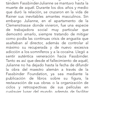
tándem Fassbinder-Julianne se mantuvo hasta la
muerte de aquél. Durante los dos años y medio
que duró la relación, se cruzaron en la vida de
Rainer sus inevitables amantes masculinos. Sin
embargo Julianne, en el apartamento de la
Clemenstrasse donde vivieron, fue una especie
de trabajadora social muy particular que
demostró amarlo, siempre tratando de mitigar
como podía las continuas crisis de angustia que
asaltaban al director, además de controlar al
máximo su recuperada y de nuevo excesiva
adicción a los somníferos y a la cocaína. Llegó a
sentir auténtica veneración hacia Fassbinder.
Tanto es así que desde el fallecimiento de aquél,
Julianne no ha dejado hasta la fecha de difundir
la obra del maestro alemán a través de la
Fassbinder Foundation, ya sea mediante la
publicación de libros sobre su figura, la
restauración de sus obras o la organización de
ciclos y retrospectivas de sus películas en
cualquier lugar del mundo, además de facilitar
materiales para la elaboración de documentales
o ensayos sobre su figura.