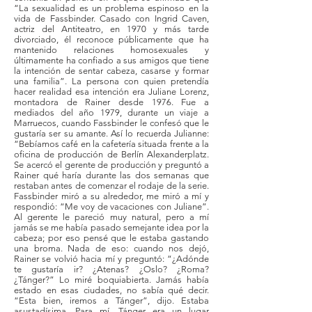
“La sexualidad es un problema espinoso en la
vida de Fassbinder. Casado con Ingrid Caven,
actriz del Antiteatro, en 1970 y más tarde
divorciado, él reconoce públicamente que ha
mantenido relaciones homosexuales y
últimamente ha confiado a sus amigos que tiene
la intención de sentar cabeza, casarse y formar
una familia”. La persona con quien pretendía
hacer realidad esa intención era Juliane Lorenz,
montadora de Rainer desde 1976. Fue a
mediados del año 1979, durante un viaje a
Marruecos, cuando Fassbinder le confesó que le
gustaría ser su amante. Así lo recuerda Julianne:
“Bebíamos café en la cafetería situada frente a la
oficina de producción de Berlín Alexanderplatz.
Se acercó el gerente de producción y preguntó a
Rainer qué haría durante las dos semanas que
restaban antes de comenzar el rodaje de la serie.
Fassbinder miró a su alrededor, me miró a mí y
respondió: “Me voy de vacaciones con Juliane”.
Al gerente le pareció muy natural, pero a mí
jamás se me había pasado semejante idea por la
cabeza; por eso pensé que le estaba gastando
una broma. Nada de eso: cuando nos dejó,
Rainer se volvió hacia mí y preguntó: “¿Adónde
te gustaría ir? ¿Atenas? ¿Oslo? ¿Roma?
¿Tánger?” Lo miré boquiabierta. Jamás había
estado en esas ciudades, no sabía qué decir.
“Esta bien, iremos a Tánger”, dijo. Estaba
asustadísima. Para mí, Tánger era un lugar