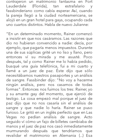
contrajeron un matrimonio fantasma en Fort
Lauderdale (Florida), tan estrafalario y
fassbinderiano como cabía esperar. Así, cuando
la pareja llegó a la ciudad norteamericana, se
alojó en un gran hotel para gays, ocupando cada
uno cuartos distintos. Habla de nuevo Julianne:
“En un determinado momento, Rainer comenzó
a insistir en que nos casáramos. Las razones que
dio no hubieran convencido a nadie: decía, por
ejemplo, que pagaría menos impuestos. Durante
una de sus súplicas grité un no liso y llano, pero
entonces ví su mirada y me asusté. Poco
después, tal y como Rainer me lo había pedido,
busqué una guía telefónica, fui a mi cuarto y
llamé a un juez de paz. Éste dijo que sólo
necesitábamos nuestros pasaportes y un análisis
de sangre. Fassbinder dijo: “No voy a hacerme
ningún análisis, pero nos casamos de todas
formas”. Entonces nos fuimos los tres: Rainer, yo
y su amante gay del momento, que ejerció de
testigo. La cosa empezó mal porque el juez de
paz dijo que no nos casaría sin el análisis de
sangre y que nadie lo haría. Rainer se puso
furioso. Le gritó en un inglés perfecto que en Las
Vegas no pedían análisis de sangre. Acto
seguido ví cómo un fajo de billetes cambiaba de
manos y el juez de paz nos casó inmediatamente
murmurando después que tendríamos que
revalidar el matrimonio en Alemania (...) Esa