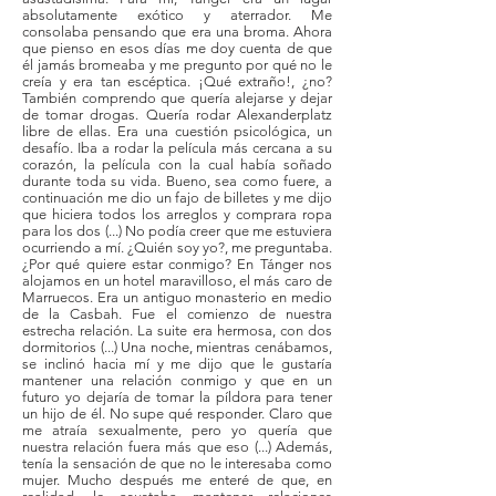
absolutamente exótico y aterrador. Me
consolaba pensando que era una broma. Ahora
que pienso en esos días me doy cuenta de que
él jamás bromeaba y me pregunto por qué no le
creía y era tan escéptica. ¡Qué extraño!, ¿no?
También comprendo que quería alejarse y dejar
de tomar drogas. Quería rodar Alexanderplatz
libre de ellas. Era una cuestión psicológica, un
desafío. Iba a rodar la película más cercana a su
corazón, la película con la cual había soñado
durante toda su vida. Bueno, sea como fuere, a
continuación me dio un fajo de billetes y me dijo
que hiciera todos los arreglos y comprara ropa
para los dos (...) No podía creer que me estuviera
ocurriendo a mí. ¿Quién soy yo?, me preguntaba.
¿Por qué quiere estar conmigo? En Tánger nos
alojamos en un hotel maravilloso, el más caro de
Marruecos. Era un antiguo monasterio en medio
de la Casbah. Fue el comienzo de nuestra
estrecha relación. La suite era hermosa, con dos
dormitorios (...) Una noche, mientras cenábamos,
se inclinó hacia mí y me dijo que le gustaría
mantener una relación conmigo y que en un
futuro yo dejaría de tomar la píldora para tener
un hijo de él. No supe qué responder. Claro que
me atraía sexualmente, pero yo quería que
nuestra relación fuera más que eso (...) Además,
tenía la sensación de que no le interesaba como
mujer. Mucho después me enteré de que, en