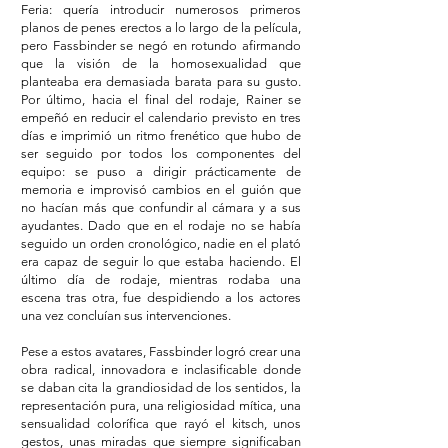
Feria: quería introducir numerosos primeros
planos de penes erectos a lo largo de la película,
pero Fassbinder se negó en rotundo afirmando
que la visión de la homosexualidad que
planteaba era demasiada barata para su gusto.
Por último, hacia el final del rodaje, Rainer se
empeñó en reducir el calendario previsto en tres
días e imprimió un ritmo frenético que hubo de
ser seguido por todos los componentes del
equipo: se puso a dirigir prácticamente de
memoria e improvisó cambios en el guión que
no hacían más que confundir al cámara y a sus
ayudantes. Dado que en el rodaje no se había
seguido un orden cronológico, nadie en el plató
era capaz de seguir lo que estaba haciendo. El
último día de rodaje, mientras rodaba una
escena tras otra, fue despidiendo a los actores
una vez concluían sus intervenciones.
Pese a estos avatares, Fassbinder logró crear una
obra radical, innovadora e inclasificable donde
se daban cita la grandiosidad de los sentidos, la
representación pura, una religiosidad mítica, una
sensualidad colorífica que rayó el kitsch, unos
gestos, unas miradas que siempre significaban