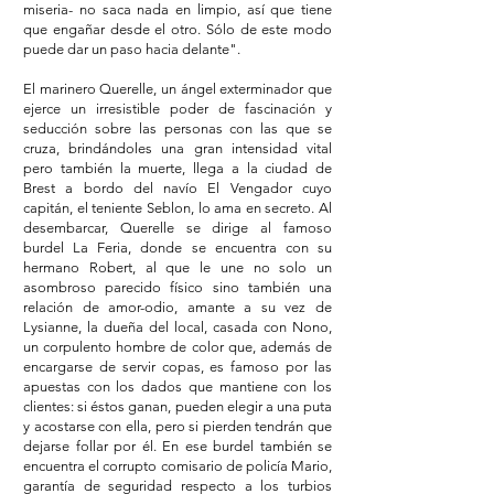
miseria- no saca nada en limpio, así que tiene
que engañar desde el otro. Sólo de este modo
puede dar un paso hacia delante".
El marinero Querelle, un ángel exterminador que
ejerce un irresistible poder de fascinación y
seducción sobre las personas con las que se
cruza, brindándoles una gran intensidad vital
pero también la muerte, llega a la ciudad de
Brest a bordo del navío El Vengador cuyo
capitán, el teniente Seblon, lo ama en secreto. Al
desembarcar, Querelle se dirige al famoso
burdel La Feria, donde se encuentra con su
hermano Robert, al que le une no solo un
asombroso parecido físico sino también una
relación de amor-odio, amante a su vez de
Lysianne, la dueña del local, casada con Nono,
un corpulento hombre de color que, además de
encargarse de servir copas, es famoso por las
apuestas con los dados que mantiene con los
clientes: si éstos ganan, pueden elegir a una puta
y acostarse con ella, pero si pierden tendrán que
dejarse follar por él. En ese burdel también se
encuentra el corrupto comisario de policía Mario,
garantía de seguridad respecto a los turbios