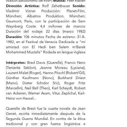
Música:
Walsch (seudónimo de RWF)
Peer Raben
Dirección Artística:
Sonido:
Rolf Zehetbauer
Vladimir Vizner Producción: Planet-Film,
München; Albatros Produktion, München;
Gaumont, Paris, con la participación de Sam
Waynberg Coste: 4,4 millones de marcos
Duración del rodaje: 22 días (marzo 1982)
Duración:
106 minutos Fecha de estreno:
31-8-
1982
, en el Festival de Venecia Dedicada a "mi
amistad con El Hedi ben Salem m'Barek
Mohammed Mustafa" Rodada en lengua inglesa
Intérpretes:
Brad Davis (Querelle), Franco Nero
(Teniente Seblon), Jeanne Moreau (Lysiane),
Laurent Malet (Roger), Hanno Pöschl (Robert/Gil),
Günther Kaufmann (Nono), Burkhard Driest
(Mario), Dieter Schidor (Vic), Roger Fritz
(Marcellin), Neil Bell (Theo), Karl Scheydt, Robert
van Ackeren, Werner Asam, Vitus Zeplichal, Karl-
Heinz von Hassel...
Querelle de Brest fue la cuarta novela de Jean
Genet, escrita inmediatamente después de la
Segunda Guerra Mundial. En contra de la ética
tradicional y con gran fuerza lingüística e