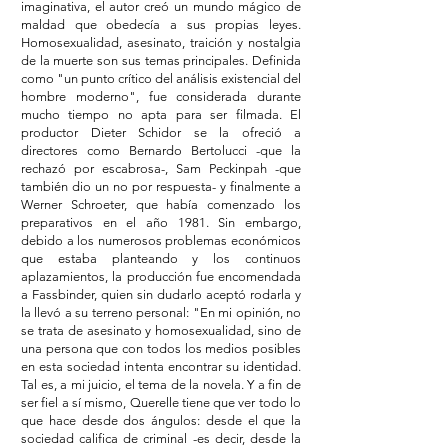
imaginativa, el autor creó un mundo mágico de
maldad que obedecía a sus propias leyes.
Homosexualidad, asesinato, traición y nostalgia
de la muerte son sus temas principales. Definida
como "un punto crítico del análisis existencial del
hombre moderno", fue considerada durante
mucho tiempo no apta para ser filmada. El
productor Dieter Schidor se la ofreció a
directores como Bernardo Bertolucci -que la
rechazó por escabrosa-, Sam Peckinpah -que
también dio un no por respuesta- y finalmente a
Werner Schroeter, que había comenzado los
preparativos en el año 1981. Sin embargo,
debido a los numerosos problemas económicos
que estaba planteando y los continuos
aplazamientos, la producción fue encomendada
a Fassbinder, quien sin dudarlo aceptó rodarla y
la llevó a su terreno personal: "En mi opinión, no
se trata de asesinato y homosexualidad, sino de
una persona que con todos los medios posibles
en esta sociedad intenta encontrar su identidad.
Tal es, a mi juicio, el tema de la novela. Y a fin de
ser fiel a sí mismo, Querelle tiene que ver todo lo
que hace desde dos ángulos: desde el que la
sociedad califica de criminal -es decir, desde la