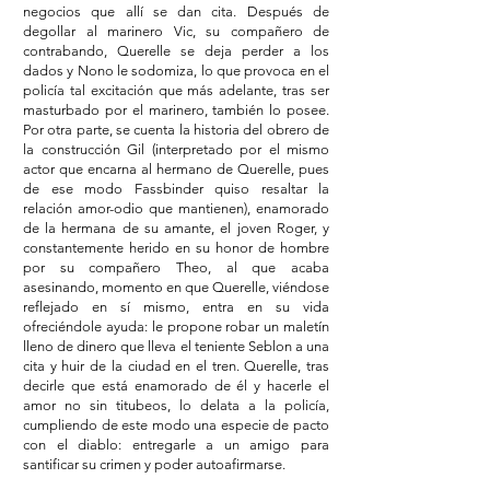
negocios que allí se dan cita. Después de
degollar al marinero Vic, su compañero de
contrabando, Querelle se deja perder a los
dados y Nono le sodomiza, lo que provoca en el
policía tal excitación que más adelante, tras ser
masturbado por el marinero, también lo posee.
Por otra parte, se cuenta la historia del obrero de
la construcción Gil (interpretado por el mismo
actor que encarna al hermano de Querelle, pues
de ese modo Fassbinder quiso resaltar la
relación amor-odio que mantienen), enamorado
de la hermana de su amante, el joven Roger, y
constantemente herido en su honor de hombre
por su compañero Theo, al que acaba
asesinando, momento en que Querelle, viéndose
reflejado en sí mismo, entra en su vida
ofreciéndole ayuda: le propone robar un maletín
lleno de dinero que lleva el teniente Seblon a una
cita y huir de la ciudad en el tren. Querelle, tras
decirle que está enamorado de él y hacerle el
amor no sin titubeos, lo delata a la policía,
cumpliendo de este modo una especie de pacto
con el diablo: entregarle a un amigo para
santificar su crimen y poder autoafirmarse.