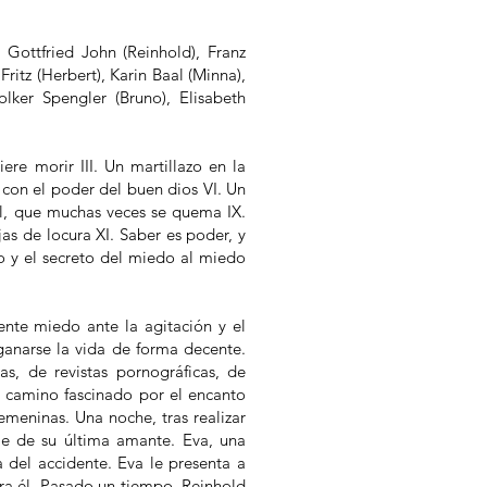
 Gottfried John (Reinhold), Franz
ritz (Herbert), Karin Baal (Minna),
lker Spengler (Bruno), Elisabeth
re morir III. Un martillazo en la
con el poder del buen dios VI. Un
iel, que muchas veces se quema IX.
as de locura XI. Saber es poder, y
no y el secreto del miedo al miedo
ente miedo ante la agitación y el
ganarse la vida de forma decente.
s, de revistas pornográficas, de
 camino fascinado por el encanto
meninas. Una noche, tras realizar
le de su última amante. Eva, una
 del accidente. Eva le presenta a
ara él. Pasado un tiempo, Reinhold