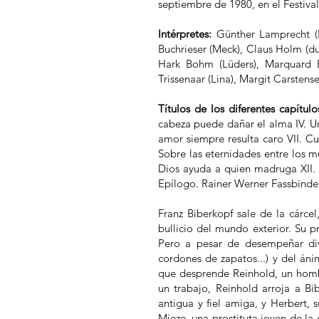
septiembre de 1980, en el Festiva
Intérpretes:
Günther Lamprecht (F
Buchrieser (Meck), Claus Holm (due
Hark Bohm (Lüders), Marquard Bo
Trissenaar (Lina), Margit Carstens
Títulos de los diferentes capítul
cabeza puede dañar el alma IV. U
amor siempre resulta caro VII. Cu
Sobre las eternidades entre los m
Dios ayuda a quien madruga XII. L
Epílogo. Rainer Werner Fassbinder
Franz Biberkopf sale de la cárce
bullicio del mundo exterior. Su 
Pero a pesar de desempeñar dive
cordones de zapatos...) y del á
que desprende Reinhold, un hombr
un trabajo, Reinhold arroja a B
antigua y fiel amiga, y Herbert,
Mieze, una prostituta joven de la