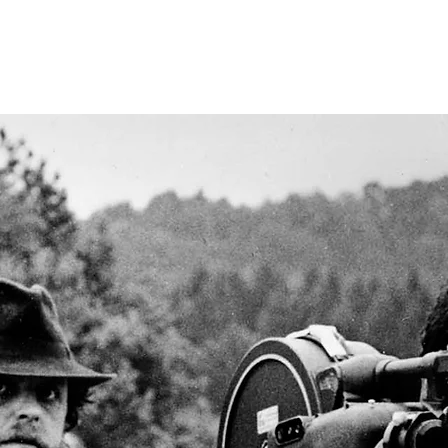
er Werner Fassb
FASSBINDER
ACERCA DE
FASSBI