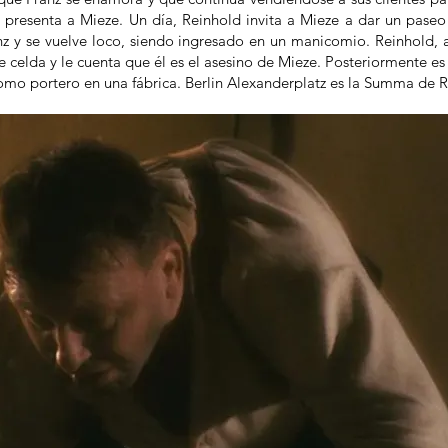
e presenta a Mieze. Un día, Reinhold invita a Mieze a dar un paseo
nz y se vuelve loco, siendo ingresado en un manicomio. Reinhold, 
celda y le cuenta que él es el asesino de Mieze. Posteriormente e
omo portero en una fábrica. Berlin Alexanderplatz es la Summa de R