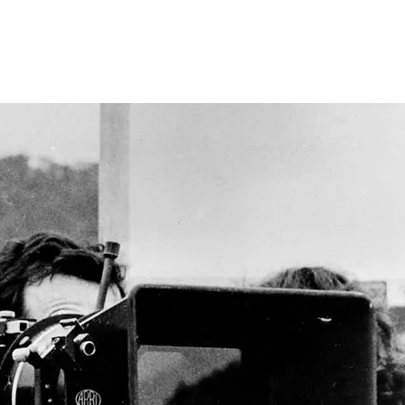
inder
NDERPLATZ
RAFAMORATA.COM
FA