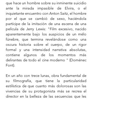
que hace un hombre sobre su inminente suicidio
ante la mirada impasible de Elvira, o el
inquietante encuentro con Anton Saitz, el hombre
por el que se cambió de sexo, haciéndola
partícipe de la imitación de una escena de una
película de Jerry Lewis: "Film excesivo, nacido
aparentemente bajo los auspicios de un mélo
fúnebre, que termina revelándose como una
oscura historia sobre el cuerpo, de un rigor
formal y una intensidad narrativa absolutas,
contiene algunos de los momentos más
delirantes de todo el cine moderno " (Doménec
Font).
En un año con trece lunas, obra fundamental de
su filmografía, que tiene la particularidad
estilística de que cuanto más dolorosas son las
vivencias de su protagonista más se recrea el
director en la belleza de las secuencias que les
corresponden (el crítico Wolfram Schütte
concluyó acertadamente su crónica con la
siguiente cita de Heinrich Mann: "El esteticismo
es producto de tiempos sin esperanza, de
estados que matan la esperanza"), se presenta
como una película similar y a la vez distinta de