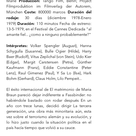
Producción:
Marie
Tango Film, Berlin; Project
Filmproduktion im Filmverlag der Autorem,
Coste:
Duración del
München
800000 marcos
rodaje:
30 días (diciembre 1978-Enero
Duración:
1979)
110 minutos Fecha de estreno:
13-5-1979
, en el Festival de Cannes Dedicada "al
amante fiel... ¿como a ninguno probablemente?"
Intérpretes:
Volker Spengler (August), Hanna
Schygulla (Susanne), Bulle Ogier (Hilde), Harry
Baer (Rudolf), Vitus Zeplichal (von Stein), Udo Kier
(Edgar), Margit Carstensen (Petra), Günther
Kaufmann (Franz), Eddie Constantine (Peter
Lenz), Raul Gimenez (Paul), Y Sa Lo (Ilse), Hark
Bohm (Gerhard), Claus Holm, Lilo Pempeit...
El éxito internacional de El matrimonio de Maria
Braun pareció dejar indiferente a Fassbinder: no
habiéndole bastado con rodar después En un
año con trece lunas, decidió dirigir La tercera
generación, una obra más minoritaria aún, esta
vez sobre el terrorismo alemán y su evolución, y
lo hizo justo cuando la situación política en el
país hacía tiempo que volvió a su cauce.